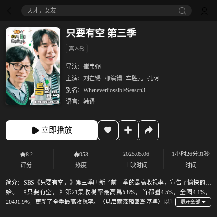
天才，女友
只要有空 第三季
真人秀
导演：
崔宝弼
主演：
刘在锡
柳演锡
车胜元
孔明
别名：
WheneverPossibleSeason3
语言：
韩语
立即播放
2025.05.06
1小时26分31秒
8.2
953
评分
热度
上映时间
时间
简介：
SBS《只要有空，》第三季刷新了前一季的最高收視率，宣告了愉快的開
始。 《只要有空，》第21集收視率最高爲5.8%，首都圈4.5%，全國4.1%，
20491.9%，更新了全季最高收視率。（以尼爾森韓國爲基準）以同
時段，週二綜藝2049，首都圈家庭綜藝全體第一的華麗成績迴歸的《只要有