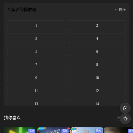
空，》從出發開始就刷新了之前的所有紀錄，宣告了超強綜藝強者的迴歸。
金牌影院
播放器
排序
1
2
3
4
5
6
7
8
9
10
11
12
13
14
15
猜你喜欢
换一换
蓝光
蓝光
蓝光
蓝