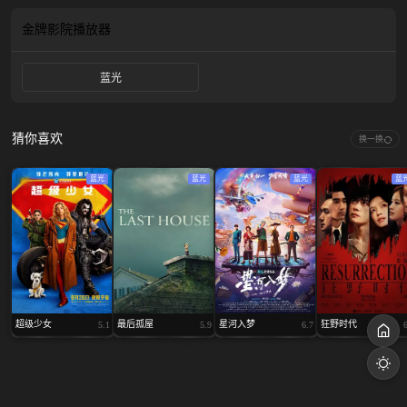
金牌影院
播放器
蓝光
猜你喜欢
换一换
蓝光
蓝光
蓝光
蓝
超级少女
最后孤屋
星河入梦
狂野时代
5.1
5.9
6.7