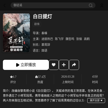
御廷谣‎
白日提灯
剧情
导演：
秦榛
主演：
迪丽热巴
陈飞宇
魏哲鸣
张俪
高鹤
别名：
慕胥辞
语言：
国语
立即播放
2026.03.28
45分
6.7
57.4万
评分
热度
上映时间
时间
简介：
改编自黎青燃小说《白日提灯》。 天赋卓然的鬼王贺思慕，在休沐觅食时
意外遇见了小将军段胥。携带着她故人之物的这个小将军似乎并非真正的段胥？
两人你来我往互相试探，贺思慕终于了解了段胥黑暗的过往以及心
中的志向，而段胥也发现了贺思慕的坚守和孤独。寿命不过百年的凡人和四百岁