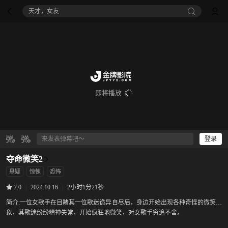
天才，女友
即将播放
登录
夺命微笑2
悬疑
惊悚
恐怖
|
2024.10.16
|
2小时1分21秒
7.0
简介:
一位女歌手在目睹其一位歌迷诡异自尽后，身边开始出现各种奇怪的微笑现
象，其歌迷纷纷精神失常，开始疯狂地微笑，对女歌手穷追不舍。