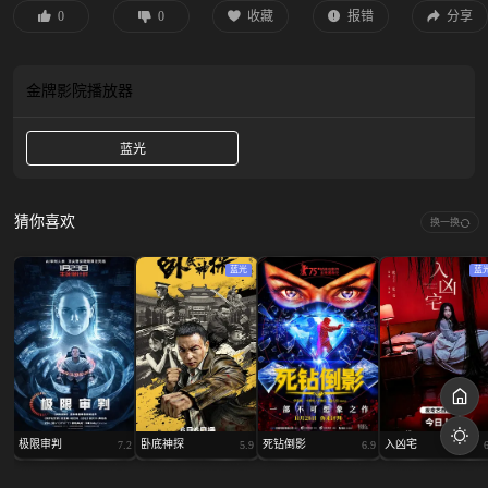
0
0
收藏
报错
分享
金牌影院
播放器
蓝光
猜你喜欢
换一换
蓝光
蓝
极限审判
卧底神探
死钻倒影
入凶宅
7.2
5.9
6.9