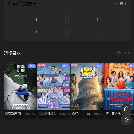
金牌影院
播放器
排序
1
2
3
4
猜你喜欢
换一换
蓝光
蓝光
蓝光
蓝
探索新境 第...
闪闪的儿科医...
你好，12315...
何百芮的地狱...
9.2
6.0
6.2
(14期)
(09期)
(08期)
(10期)